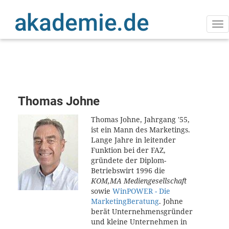
Direkt
zum
Inhalt
Na
ak
Thomas Johne
Thomas Johne, Jahrgang '55,
ist ein Mann des Marketings.
Lange Jahre in leitender
Funktion bei der FAZ,
gründete der Diplom-
Betriebswirt 1996 die
KOM,MA Mediengesellschaft
sowie
WinPOWER - Die
MarketingBeratung
. Johne
berät Unternehmensgründer
und kleine Unternehmen in