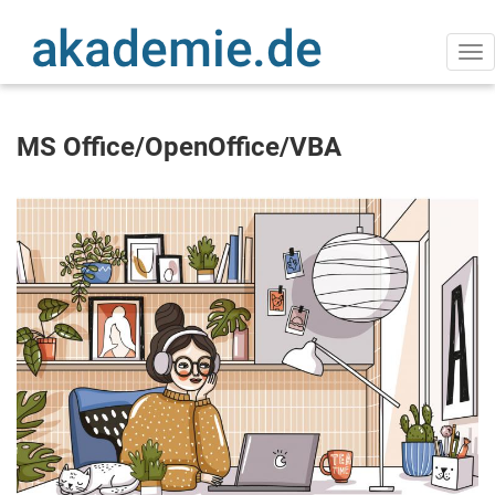
Direkt
zum
Inhalt
Na
ak
MS Office/OpenOffice/VBA