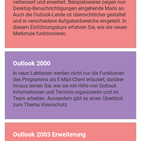
verbessert und erweitert. Beispielsweise zeigen nun
Desktop-Benachrichtigungen eingehende Mails an.
Auch die Outlook-Leiste ist übersichtlicher gestaltet
und in verschiedene Aufgabenbereiche eingeteilt. In
diesem Einführungskurs erfahren Sie, wie die neuen
Merkmale funktionieren.
Outlook 2000
In neun Lektionen werden nicht nur die Funktionen
des Programms als E-Mail-Client erläutert, darüber
hinaus lernen Sie, wie sie mit Hilfe von Outlook
Informationen und Termine organisieren und im
Team arbeiten. Ausserdem gibt es einen Überblick
zum Thema Virenschutz.
Outlook 2003 Erweiterung