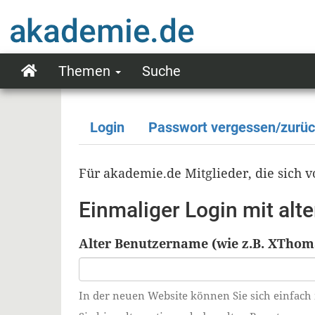
Direkt
zum
Inhalt
Themen
Suche
Main
navigation
Login
Passwort vergessen/zurü
Primäre
Reiter
Für akademie.de Mitglieder, die sich
Einmaliger Login mit al
Alter Benutzername (wie z.B. XThom
In der neuen Website können Sie sich einfach 