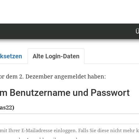
Ü
U
n
l
cksetzen
Alte Login-Daten
M
 vor dem 2. Dezember angemeldet haben:
tem Benutzername und Passwort
as22)
mit Ihrer E-Mailadresse einloggen. Falls Sie diese nicht mehr 