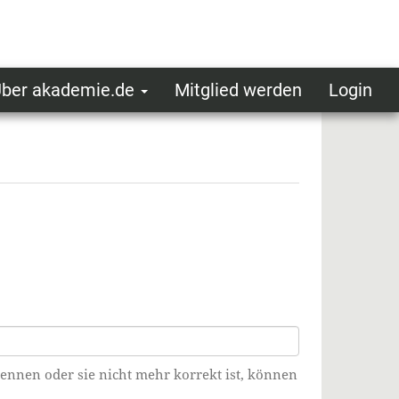
ber akademie.de
Mitglied werden
Login
ser
ot
oggedin
enu
kennen oder sie nicht mehr korrekt ist, können