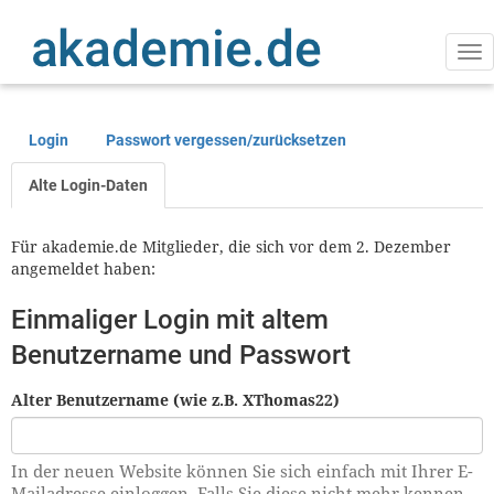
Direkt
zum
Inhalt
Na
ak
Login
Passwort vergessen/zurücksetzen
Primäre
Reiter
Alte Login-Daten
Für akademie.de Mitglieder, die sich vor dem 2. Dezember
angemeldet haben:
Einmaliger Login mit altem
Benutzername und Passwort
Alter Benutzername (wie z.B. XThomas22)
In der neuen Website können Sie sich einfach mit Ihrer E-
Mailadresse einloggen. Falls Sie diese nicht mehr kennen