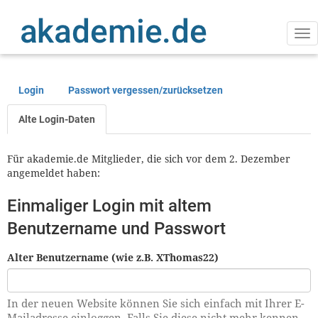
Direkt
zum
Inhalt
Na
ak
Login
Passwort vergessen/zurücksetzen
Primäre
Reiter
Alte Login-Daten
Für akademie.de Mitglieder, die sich vor dem 2. Dezember
angemeldet haben:
Einmaliger Login mit altem
Benutzername und Passwort
Alter Benutzername (wie z.B. XThomas22)
In der neuen Website können Sie sich einfach mit Ihrer E-
Mailadresse einloggen. Falls Sie diese nicht mehr kennen