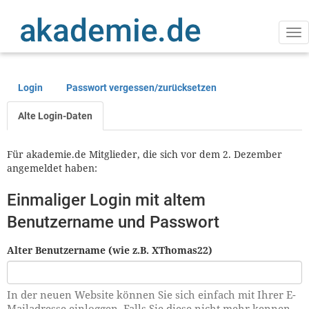
Direkt
zum
Inhalt
Na
ak
Login
Passwort vergessen/zurücksetzen
Primäre
Reiter
Alte Login-Daten
Für akademie.de Mitglieder, die sich vor dem 2. Dezember
angemeldet haben:
Einmaliger Login mit altem
Benutzername und Passwort
Alter Benutzername (wie z.B. XThomas22)
In der neuen Website können Sie sich einfach mit Ihrer E-
Mailadresse einloggen. Falls Sie diese nicht mehr kennen