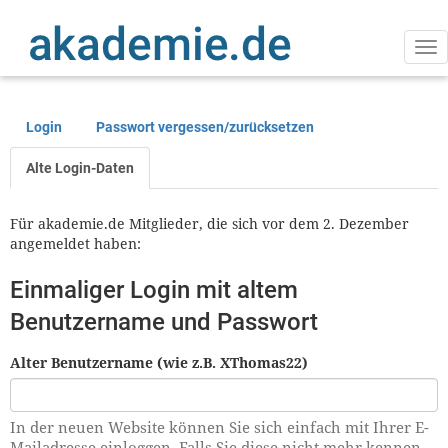
Direkt
zum
Inhalt
Na
ak
Login
Passwort vergessen/zurücksetzen
Primäre
Reiter
Alte Login-Daten
Für akademie.de Mitglieder, die sich vor dem 2. Dezember
angemeldet haben:
Einmaliger Login mit altem
Benutzername und Passwort
Alter Benutzername (wie z.B. XThomas22)
In der neuen Website können Sie sich einfach mit Ihrer E-
Mailadresse einloggen. Falls Sie diese nicht mehr kennen