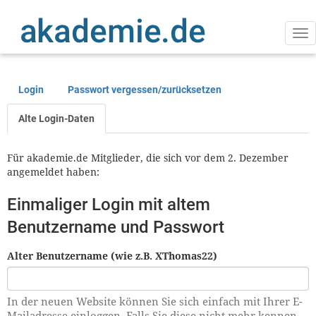
Direkt
zum
Inhalt
Na
ak
Login
Passwort vergessen/zurücksetzen
Primäre
Reiter
Alte Login-Daten
Für akademie.de Mitglieder, die sich vor dem 2. Dezember
angemeldet haben:
Einmaliger Login mit altem
Benutzername und Passwort
Alter Benutzername (wie z.B. XThomas22)
In der neuen Website können Sie sich einfach mit Ihrer E-
Mailadresse einloggen. Falls Sie diese nicht mehr kennen