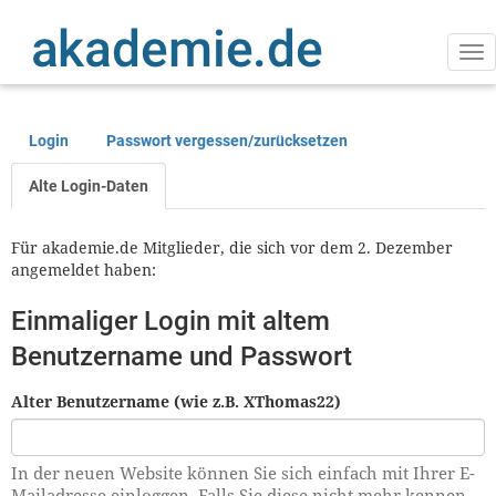
Direkt
zum
Inhalt
Na
ak
Login
Passwort vergessen/zurücksetzen
Primäre
Reiter
Alte Login-Daten
Für akademie.de Mitglieder, die sich vor dem 2. Dezember
angemeldet haben:
Einmaliger Login mit altem
Benutzername und Passwort
Alter Benutzername (wie z.B. XThomas22)
In der neuen Website können Sie sich einfach mit Ihrer E-
Mailadresse einloggen. Falls Sie diese nicht mehr kennen