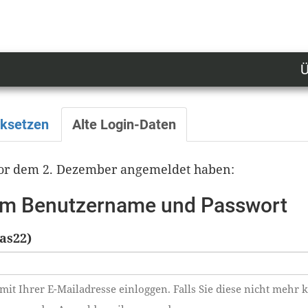
Ü
U
n
l
cksetzen
Alte Login-Daten
M
 vor dem 2. Dezember angemeldet haben:
tem Benutzername und Passwort
as22)
mit Ihrer E-Mailadresse einloggen. Falls Sie diese nicht mehr 