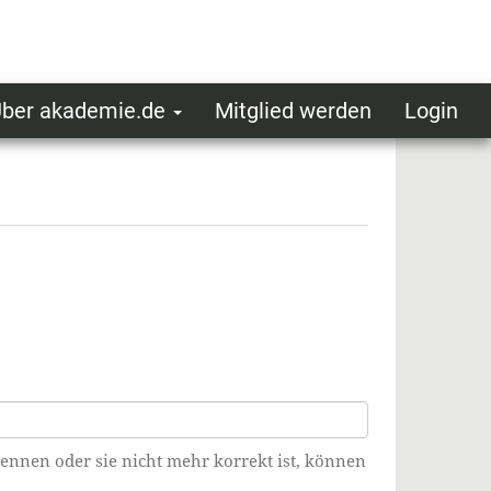
ber akademie.de
Mitglied werden
Login
ser
ot
oggedin
enu
kennen oder sie nicht mehr korrekt ist, können