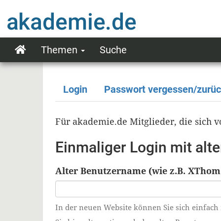
Direkt
zum
Inhalt
Themen
Suche
Main
navigation
Login
Passwort vergessen/zurü
Primäre
Reiter
Für akademie.de Mitglieder, die sich
Einmaliger Login mit al
Alter Benutzername (wie z.B. XThom
In der neuen Website können Sie sich einfach 