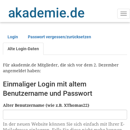
Direkt
zum
Inhalt
Na
ak
Login
Passwort vergessen/zurücksetzen
Primäre
Reiter
Alte Login-Daten
Für akademie.de Mitglieder, die sich vor dem 2. Dezember
angemeldet haben:
Einmaliger Login mit altem
Benutzername und Passwort
Alter Benutzername (wie z.B. XThomas22)
In der neuen Website können Sie sich einfach mit Ihrer E-
Mailadresse einloggen. Falls Sie diese nicht mehr kennen