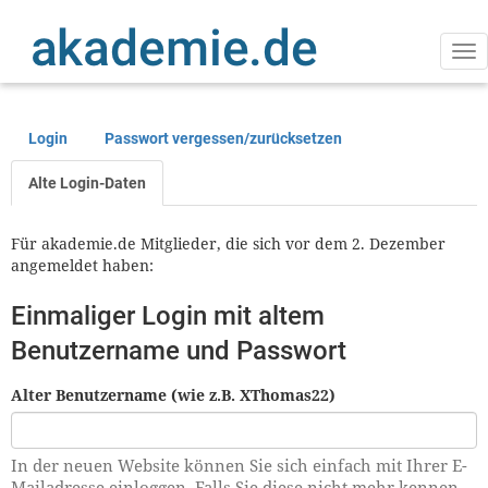
Direkt
zum
Inhalt
Na
ak
Login
Passwort vergessen/zurücksetzen
Primäre
Reiter
Alte Login-Daten
Für akademie.de Mitglieder, die sich vor dem 2. Dezember
angemeldet haben:
Einmaliger Login mit altem
Benutzername und Passwort
Alter Benutzername (wie z.B. XThomas22)
In der neuen Website können Sie sich einfach mit Ihrer E-
Mailadresse einloggen. Falls Sie diese nicht mehr kennen