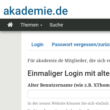
Direkt
zum
Inhalt
Themen
Suche
Main
navigation
Login
Passwort vergessen/zurü
Primäre
Reiter
Für akademie.de Mitglieder, die sich
Einmaliger Login mit al
Alter Benutzername (wie z.B. XThom
In der neuen Website können Sie sich einfach 