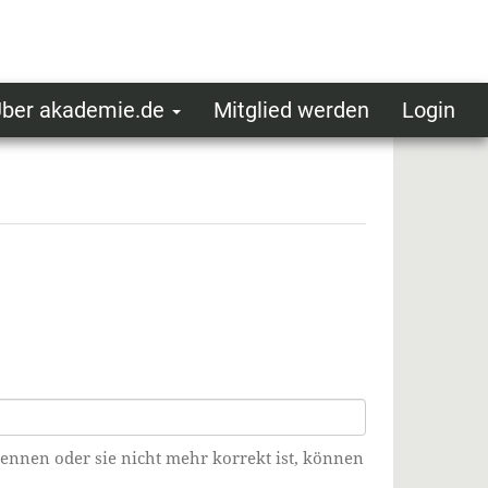
ber akademie.de
Mitglied werden
Login
ser
ot
oggedin
enu
kennen oder sie nicht mehr korrekt ist, können