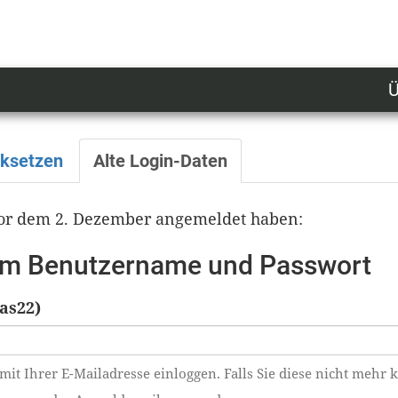
Ü
U
n
l
cksetzen
Alte Login-Daten
M
 vor dem 2. Dezember angemeldet haben:
tem Benutzername und Passwort
as22)
mit Ihrer E-Mailadresse einloggen. Falls Sie diese nicht mehr 