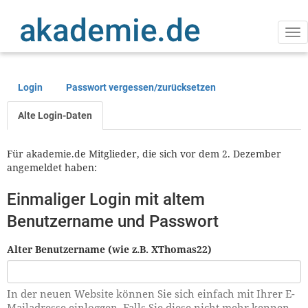
Direkt
zum
Inhalt
Na
ak
Login
Passwort vergessen/zurücksetzen
Primäre
Reiter
Alte Login-Daten
Für akademie.de Mitglieder, die sich vor dem 2. Dezember
angemeldet haben:
Einmaliger Login mit altem
Benutzername und Passwort
Alter Benutzername (wie z.B. XThomas22)
In der neuen Website können Sie sich einfach mit Ihrer E-
Mailadresse einloggen. Falls Sie diese nicht mehr kennen