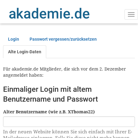
Direkt
zum
Inhalt
Na
ak
Login
Passwort vergessen/zurücksetzen
Primäre
Reiter
Alte Login-Daten
Für akademie.de Mitglieder, die sich vor dem 2. Dezember
angemeldet haben:
Einmaliger Login mit altem
Benutzername und Passwort
Alter Benutzername (wie z.B. XThomas22)
In der neuen Website können Sie sich einfach mit Ihrer E-
Mailadresse einloggen. Falls Sie diese nicht mehr kennen