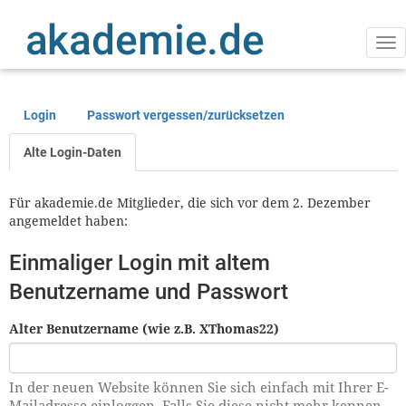
Direkt
zum
Inhalt
Na
ak
Login
Passwort vergessen/zurücksetzen
Primäre
Reiter
Alte Login-Daten
Für akademie.de Mitglieder, die sich vor dem 2. Dezember
angemeldet haben:
Einmaliger Login mit altem
Benutzername und Passwort
Alter Benutzername (wie z.B. XThomas22)
In der neuen Website können Sie sich einfach mit Ihrer E-
Mailadresse einloggen. Falls Sie diese nicht mehr kennen