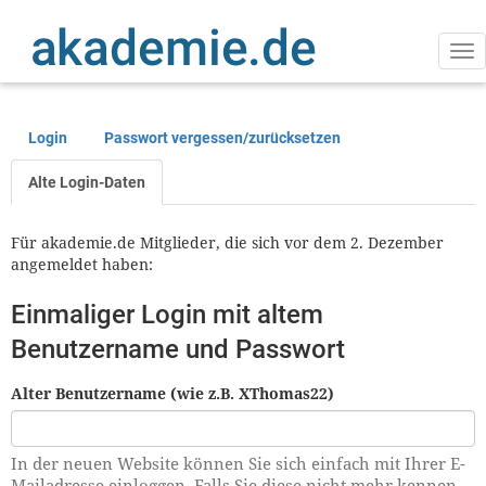
Direkt
zum
Inhalt
Na
ak
Login
Passwort vergessen/zurücksetzen
Primäre
Reiter
Alte Login-Daten
Für akademie.de Mitglieder, die sich vor dem 2. Dezember
angemeldet haben:
Einmaliger Login mit altem
Benutzername und Passwort
Alter Benutzername (wie z.B. XThomas22)
In der neuen Website können Sie sich einfach mit Ihrer E-
Mailadresse einloggen. Falls Sie diese nicht mehr kennen