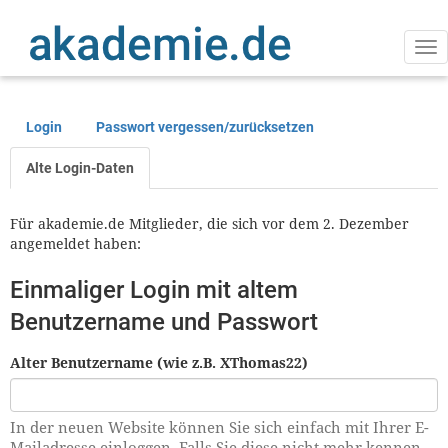
Direkt
zum
Inhalt
Na
ak
Login
Passwort vergessen/zurücksetzen
Primäre
Reiter
Alte Login-Daten
Für akademie.de Mitglieder, die sich vor dem 2. Dezember
angemeldet haben:
Einmaliger Login mit altem
Benutzername und Passwort
Alter Benutzername (wie z.B. XThomas22)
In der neuen Website können Sie sich einfach mit Ihrer E-
Mailadresse einloggen. Falls Sie diese nicht mehr kennen