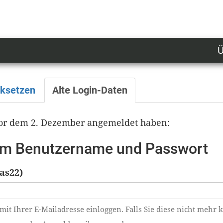
Ü
U
n
l
cksetzen
Alte Login-Daten
M
 vor dem 2. Dezember angemeldet haben:
tem Benutzername und Passwort
as22)
mit Ihrer E-Mailadresse einloggen. Falls Sie diese nicht mehr 