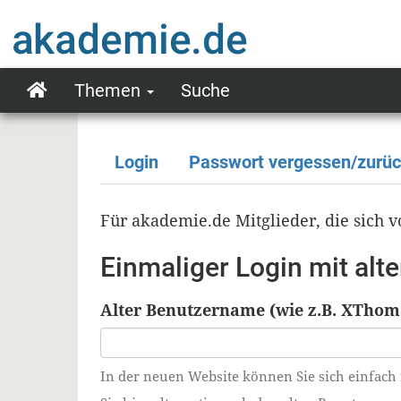
Direkt
zum
Inhalt
Themen
Suche
Main
navigation
Login
Passwort vergessen/zurü
Primäre
Reiter
Für akademie.de Mitglieder, die sich
Einmaliger Login mit al
Alter Benutzername (wie z.B. XThom
In der neuen Website können Sie sich einfach 