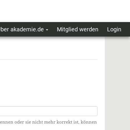
ber akademie.de
Mitglied werden
Login
ser
ot
oggedin
enu
kennen oder sie nicht mehr korrekt ist, können