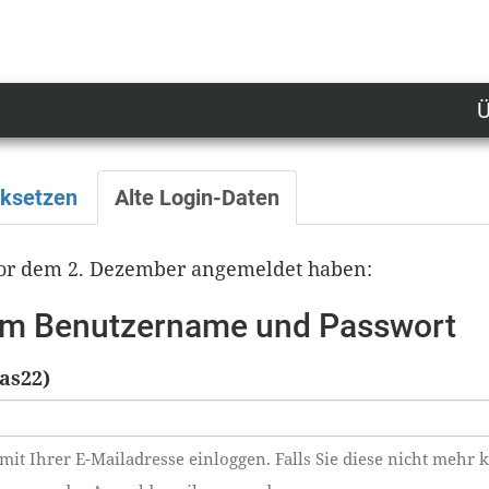
Ü
U
n
l
cksetzen
Alte Login-Daten
M
 vor dem 2. Dezember angemeldet haben:
tem Benutzername und Passwort
as22)
mit Ihrer E-Mailadresse einloggen. Falls Sie diese nicht mehr 