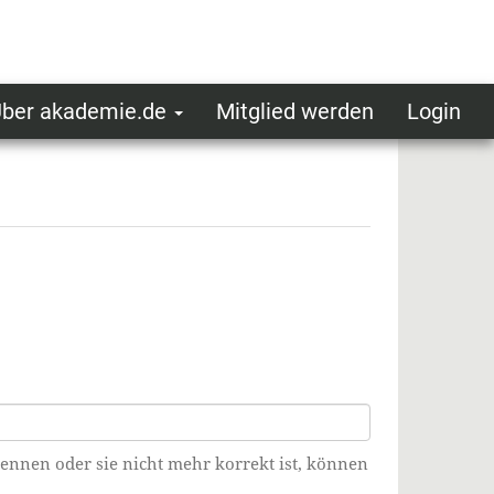
ber akademie.de
Mitglied werden
Login
ser
ot
oggedin
enu
kennen oder sie nicht mehr korrekt ist, können