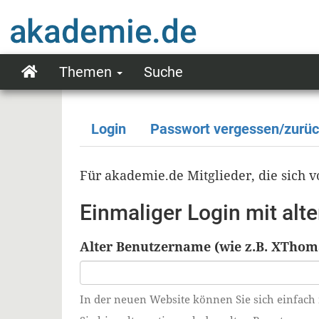
Direkt
zum
Inhalt
Themen
Suche
Main
navigation
Login
Passwort vergessen/zurü
Primäre
Reiter
Für akademie.de Mitglieder, die sich
Einmaliger Login mit al
Alter Benutzername (wie z.B. XThom
In der neuen Website können Sie sich einfach 