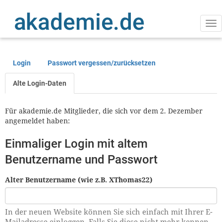
Direkt
zum
Inhalt
Na
ak
Login
Passwort vergessen/zurücksetzen
Primäre
Reiter
Alte Login-Daten
Für akademie.de Mitglieder, die sich vor dem 2. Dezember
angemeldet haben:
Einmaliger Login mit altem
Benutzername und Passwort
Alter Benutzername (wie z.B. XThomas22)
In der neuen Website können Sie sich einfach mit Ihrer E-
Mailadresse einloggen. Falls Sie diese nicht mehr kennen