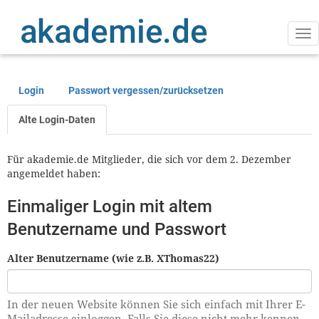
Direkt
zum
Inhalt
Na
ak
Login
Passwort vergessen/zurücksetzen
Primäre
Reiter
Alte Login-Daten
Für akademie.de Mitglieder, die sich vor dem 2. Dezember
angemeldet haben:
Einmaliger Login mit altem
Benutzername und Passwort
Alter Benutzername (wie z.B. XThomas22)
In der neuen Website können Sie sich einfach mit Ihrer E-
Mailadresse einloggen. Falls Sie diese nicht mehr kennen