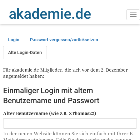
Direkt
zum
Inhalt
Na
ak
Login
Passwort vergessen/zurücksetzen
Primäre
Reiter
Alte Login-Daten
Für akademie.de Mitglieder, die sich vor dem 2. Dezember
angemeldet haben:
Einmaliger Login mit altem
Benutzername und Passwort
Alter Benutzername (wie z.B. XThomas22)
In der neuen Website können Sie sich einfach mit Ihrer E-
Mailadresse einloggen. Falls Sie diese nicht mehr kennen