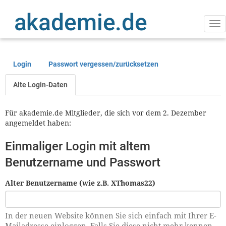
Direkt
zum
Inhalt
Na
ak
Login
Passwort vergessen/zurücksetzen
Primäre
Reiter
Alte Login-Daten
Für akademie.de Mitglieder, die sich vor dem 2. Dezember
angemeldet haben:
Einmaliger Login mit altem
Benutzername und Passwort
Alter Benutzername (wie z.B. XThomas22)
In der neuen Website können Sie sich einfach mit Ihrer E-
Mailadresse einloggen. Falls Sie diese nicht mehr kennen