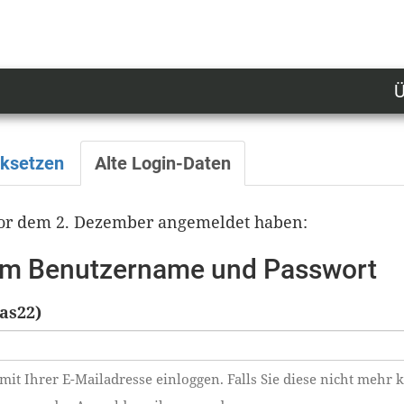
Ü
U
n
l
cksetzen
Alte Login-Daten
M
 vor dem 2. Dezember angemeldet haben:
tem Benutzername und Passwort
as22)
mit Ihrer E-Mailadresse einloggen. Falls Sie diese nicht mehr 