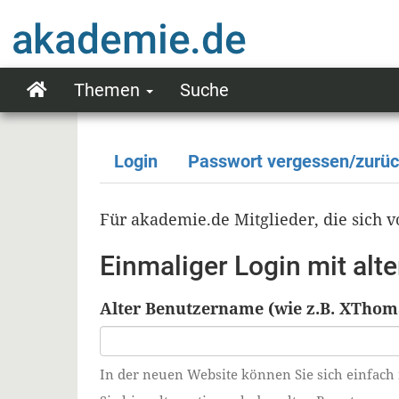
Direkt
zum
Inhalt
Themen
Suche
Main
navigation
Login
Passwort vergessen/zurü
Primäre
Reiter
Für akademie.de Mitglieder, die sich
Einmaliger Login mit al
Alter Benutzername (wie z.B. XThom
In der neuen Website können Sie sich einfach 