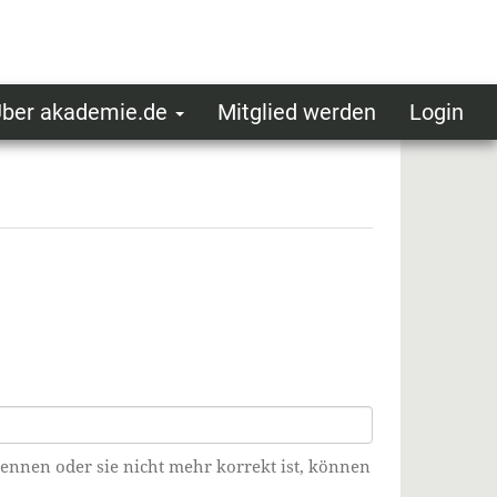
ber akademie.de
Mitglied werden
Login
ser
ot
oggedin
enu
kennen oder sie nicht mehr korrekt ist, können