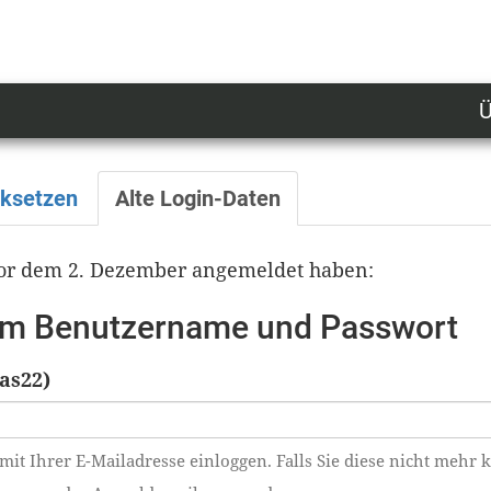
Ü
U
n
l
cksetzen
Alte Login-Daten
M
 vor dem 2. Dezember angemeldet haben:
tem Benutzername und Passwort
as22)
mit Ihrer E-Mailadresse einloggen. Falls Sie diese nicht mehr 