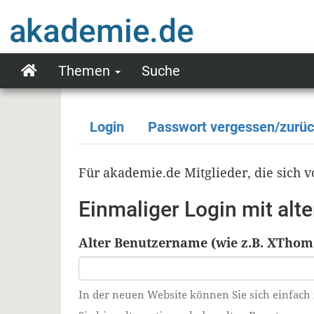
Direkt
zum
Inhalt
Themen
Suche
Main
navigation
Login
Passwort vergessen/zurü
Primäre
Reiter
Für akademie.de Mitglieder, die sich
Einmaliger Login mit al
Alter Benutzername (wie z.B. XThom
In der neuen Website können Sie sich einfach 