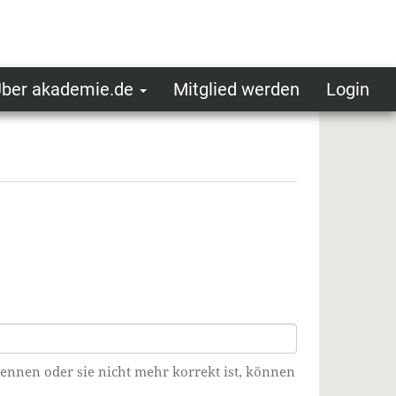
ber akademie.de
Mitglied werden
Login
ser
ot
oggedin
enu
kennen oder sie nicht mehr korrekt ist, können