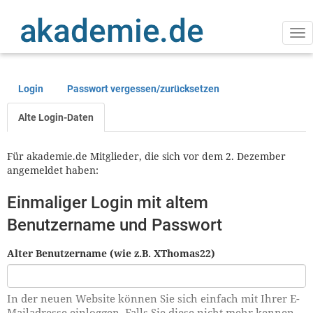
Direkt
zum
Inhalt
Na
ak
Login
Passwort vergessen/zurücksetzen
Primäre
Reiter
Alte Login-Daten
Für akademie.de Mitglieder, die sich vor dem 2. Dezember
angemeldet haben:
Einmaliger Login mit altem
Benutzername und Passwort
Alter Benutzername (wie z.B. XThomas22)
In der neuen Website können Sie sich einfach mit Ihrer E-
Mailadresse einloggen. Falls Sie diese nicht mehr kennen