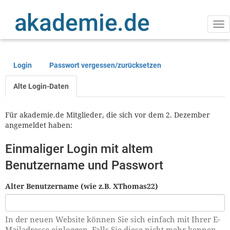
Direkt
zum
Inhalt
Na
ak
Login
Passwort vergessen/zurücksetzen
Primäre
Reiter
Alte Login-Daten
Für akademie.de Mitglieder, die sich vor dem 2. Dezember
angemeldet haben:
Einmaliger Login mit altem
Benutzername und Passwort
Alter Benutzername (wie z.B. XThomas22)
In der neuen Website können Sie sich einfach mit Ihrer E-
Mailadresse einloggen. Falls Sie diese nicht mehr kennen