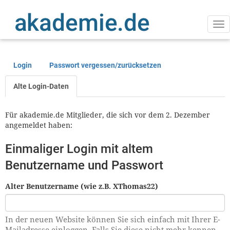
Direkt
zum
Inhalt
Na
ak
Login
Passwort vergessen/zurücksetzen
Primäre
Reiter
Alte Login-Daten
Für akademie.de Mitglieder, die sich vor dem 2. Dezember
angemeldet haben:
Einmaliger Login mit altem
Benutzername und Passwort
Alter Benutzername (wie z.B. XThomas22)
In der neuen Website können Sie sich einfach mit Ihrer E-
Mailadresse einloggen. Falls Sie diese nicht mehr kennen