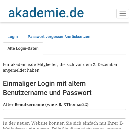
Direkt
zum
Inhalt
Na
ak
Login
Passwort vergessen/zurücksetzen
Primäre
Reiter
Alte Login-Daten
Für akademie.de Mitglieder, die sich vor dem 2. Dezember
angemeldet haben:
Einmaliger Login mit altem
Benutzername und Passwort
Alter Benutzername (wie z.B. XThomas22)
In der neuen Website können Sie sich einfach mit Ihrer E-
Mailadresse einloggen. Falls Sie diese nicht mehr kennen