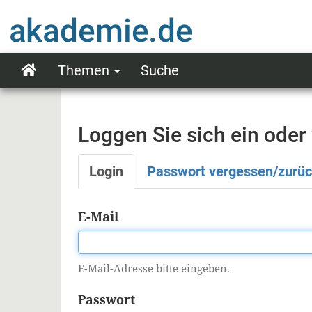
Direkt
zum
Inhalt
Themen
Suche
Main
navigation
Loggen Sie sich ein oder
Login
Passwort vergessen/zurü
Primäre
Reiter
E-Mail
E-Mail-Adresse bitte eingeben.
Passwort