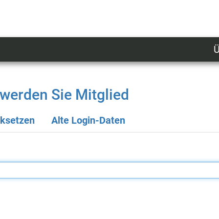
Ü
U
n
l
werden Sie Mitglied
M
cksetzen
Alte Login-Daten