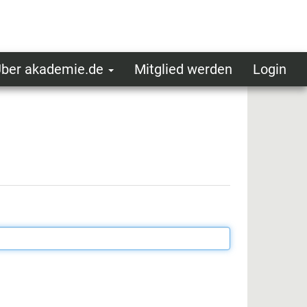
ber akademie.de
Mitglied werden
Login
ser
ot
oggedin
enu