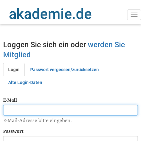
Direkt
zum
Inhalt
Na
ak
Loggen Sie sich ein oder
werden Sie
Mitglied
Login
Passwort vergessen/zurücksetzen
Primäre
Reiter
Alte Login-Daten
E-Mail
E-Mail-Adresse bitte eingeben.
Passwort