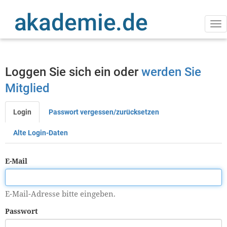
Direkt
zum
Inhalt
Na
ak
Loggen Sie sich ein oder
werden Sie
Mitglied
Login
Passwort vergessen/zurücksetzen
Primäre
Reiter
Alte Login-Daten
E-Mail
E-Mail-Adresse bitte eingeben.
Passwort