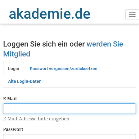
Direkt
zum
Inhalt
Na
ak
Loggen Sie sich ein oder
werden Sie
Mitglied
Login
Passwort vergessen/zurücksetzen
Primäre
Reiter
Alte Login-Daten
E-Mail
E-Mail-Adresse bitte eingeben.
Passwort