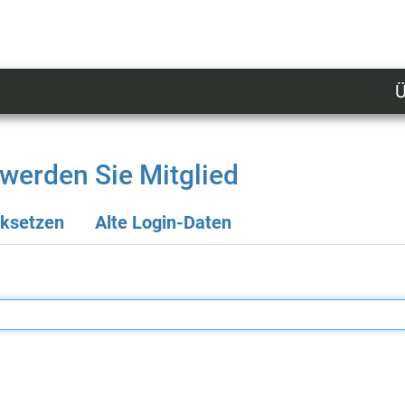
Ü
U
n
l
werden Sie Mitglied
M
cksetzen
Alte Login-Daten