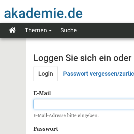
Direkt
zum
Inhalt
Themen
Suche
Main
navigation
Loggen Sie sich ein oder
Login
Passwort vergessen/zurü
Primäre
Reiter
E-Mail
E-Mail-Adresse bitte eingeben.
Passwort