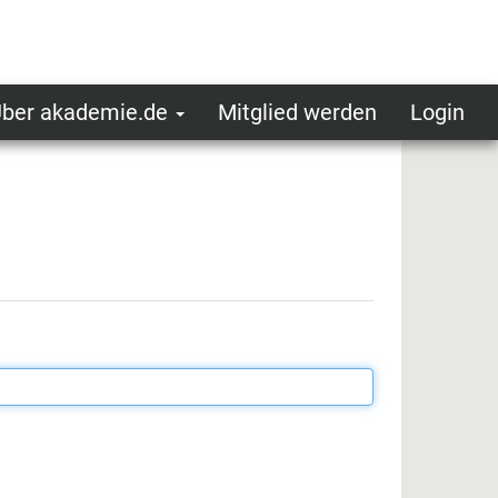
ber akademie.de
Mitglied werden
Login
ser
ot
oggedin
enu