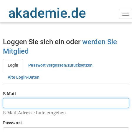
Direkt
zum
Inhalt
Na
ak
Loggen Sie sich ein oder
werden Sie
Mitglied
Login
Passwort vergessen/zurücksetzen
Primäre
Reiter
Alte Login-Daten
E-Mail
E-Mail-Adresse bitte eingeben.
Passwort