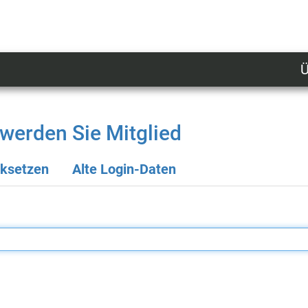
Ü
U
n
l
werden Sie Mitglied
M
cksetzen
Alte Login-Daten