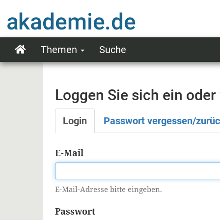
Direkt
zum
Inhalt
Themen
Suche
Main
navigation
Loggen Sie sich ein oder
Login
Passwort vergessen/zurü
Primäre
Reiter
E-Mail
E-Mail-Adresse bitte eingeben.
Passwort