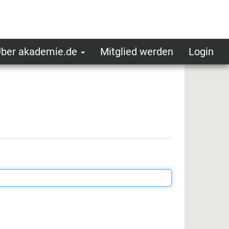
ber akademie.de
Mitglied werden
Login
ser
ot
oggedin
enu