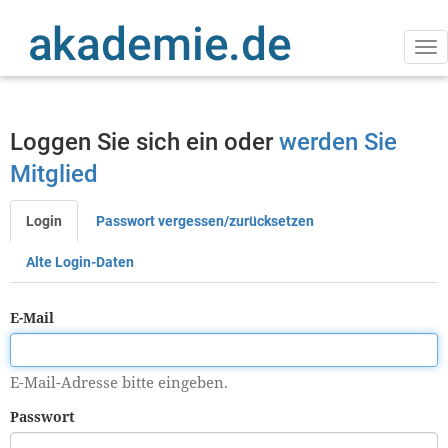
Direkt
zum
Inhalt
Na
ak
Loggen Sie sich ein oder
werden Sie
Mitglied
Login
Passwort vergessen/zurücksetzen
Primäre
Reiter
Alte Login-Daten
E-Mail
E-Mail-Adresse bitte eingeben.
Passwort