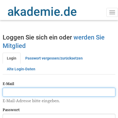
Direkt
zum
Inhalt
Na
ak
Loggen Sie sich ein oder
werden Sie
Mitglied
Login
Passwort vergessen/zurücksetzen
Primäre
Reiter
Alte Login-Daten
E-Mail
E-Mail-Adresse bitte eingeben.
Passwort