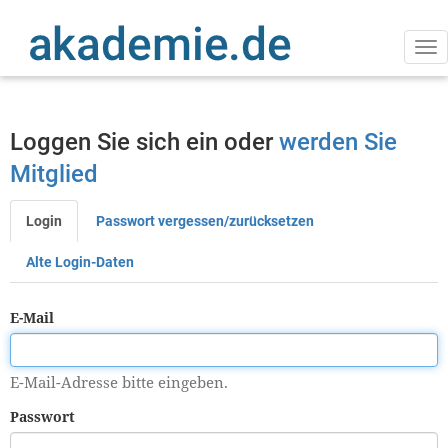
Direkt
zum
Inhalt
Na
ak
Loggen Sie sich ein oder
werden Sie
Mitglied
Login
Passwort vergessen/zurücksetzen
Primäre
Reiter
Alte Login-Daten
E-Mail
E-Mail-Adresse bitte eingeben.
Passwort