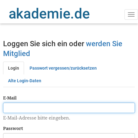
Direkt
zum
Inhalt
Na
ak
Loggen Sie sich ein oder
werden Sie
Mitglied
Login
Passwort vergessen/zurücksetzen
Primäre
Reiter
Alte Login-Daten
E-Mail
E-Mail-Adresse bitte eingeben.
Passwort