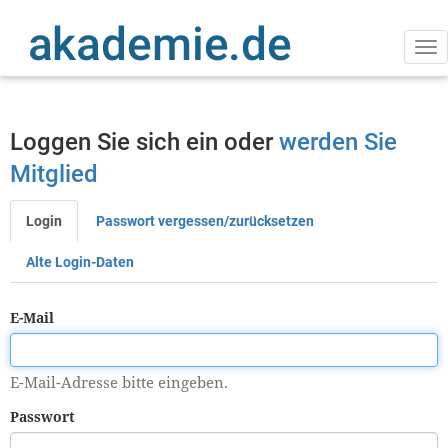
Direkt
zum
Inhalt
Na
ak
Loggen Sie sich ein oder
werden Sie
Mitglied
Login
Passwort vergessen/zurücksetzen
Primäre
Reiter
Alte Login-Daten
E-Mail
E-Mail-Adresse bitte eingeben.
Passwort