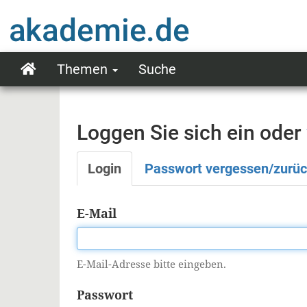
Direkt
zum
Inhalt
Themen
Suche
Main
navigation
Loggen Sie sich ein oder
Login
Passwort vergessen/zurü
Primäre
Reiter
E-Mail
E-Mail-Adresse bitte eingeben.
Passwort