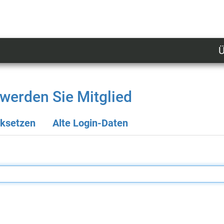
Ü
U
n
l
werden Sie Mitglied
M
cksetzen
Alte Login-Daten