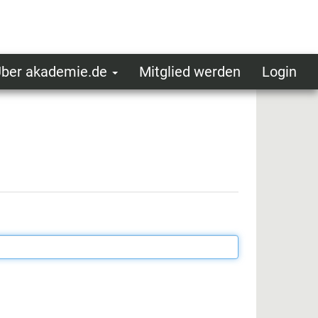
ber akademie.de
Mitglied werden
Login
ser
ot
oggedin
enu