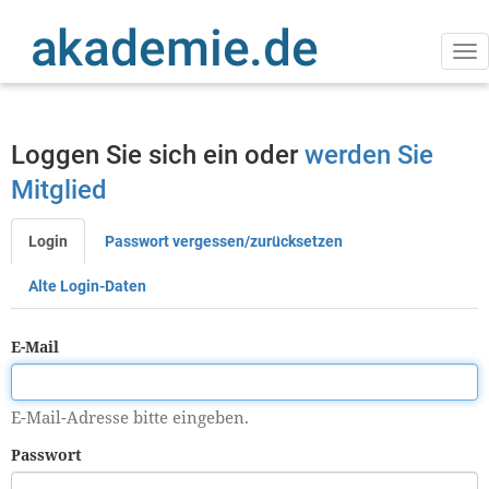
Direkt
zum
Inhalt
Na
ak
Loggen Sie sich ein oder
werden Sie
Mitglied
Login
Passwort vergessen/zurücksetzen
Primäre
Reiter
Alte Login-Daten
E-Mail
E-Mail-Adresse bitte eingeben.
Passwort