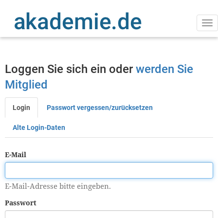
Direkt
zum
Inhalt
Na
ak
Loggen Sie sich ein oder
werden Sie
Mitglied
Login
Passwort vergessen/zurücksetzen
Primäre
Reiter
Alte Login-Daten
E-Mail
E-Mail-Adresse bitte eingeben.
Passwort