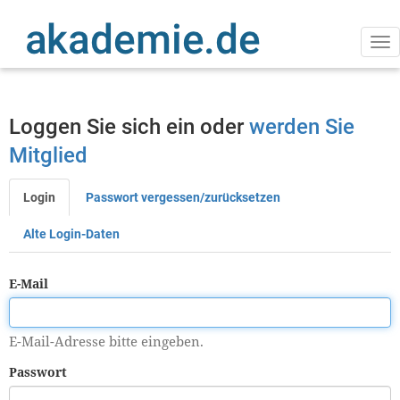
Direkt
zum
Inhalt
Na
ak
Loggen Sie sich ein oder
werden Sie
Mitglied
Login
Passwort vergessen/zurücksetzen
Primäre
Reiter
Alte Login-Daten
E-Mail
E-Mail-Adresse bitte eingeben.
Passwort