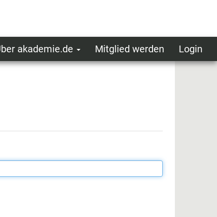
ber akademie.de
Mitglied werden
Login
ser
ot
oggedin
enu