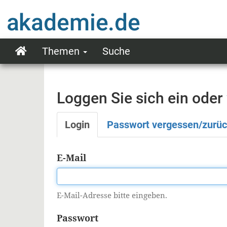
Direkt
zum
Inhalt
Themen
Suche
Main
navigation
Loggen Sie sich ein oder
Login
Passwort vergessen/zurü
Primäre
Reiter
E-Mail
E-Mail-Adresse bitte eingeben.
Passwort