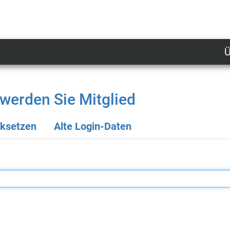
Ü
U
n
l
werden Sie Mitglied
M
cksetzen
Alte Login-Daten