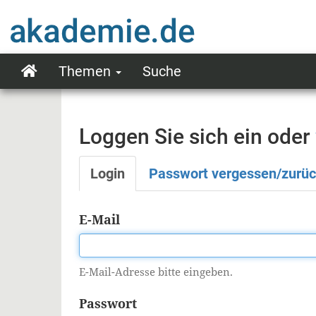
Direkt
zum
Inhalt
Themen
Suche
Main
navigation
Loggen Sie sich ein oder
Login
Passwort vergessen/zurü
Primäre
Reiter
E-Mail
E-Mail-Adresse bitte eingeben.
Passwort