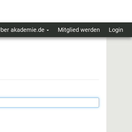
ber akademie.de
Mitglied werden
Login
ser
ot
oggedin
enu