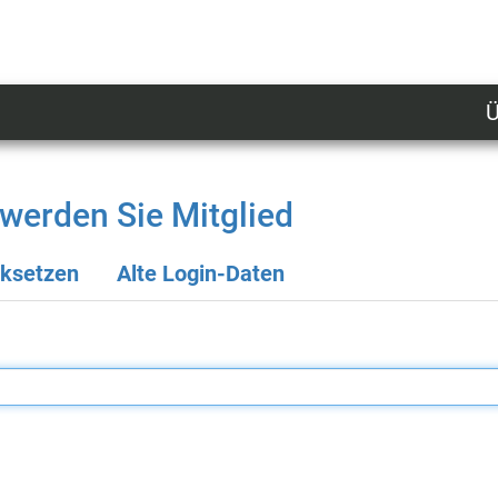
Ü
U
n
l
werden Sie Mitglied
M
cksetzen
Alte Login-Daten