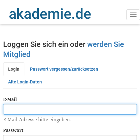
Direkt
zum
Inhalt
Na
ak
Loggen Sie sich ein oder
werden Sie
Mitglied
Login
Passwort vergessen/zurücksetzen
Primäre
Reiter
Alte Login-Daten
E-Mail
E-Mail-Adresse bitte eingeben.
Passwort