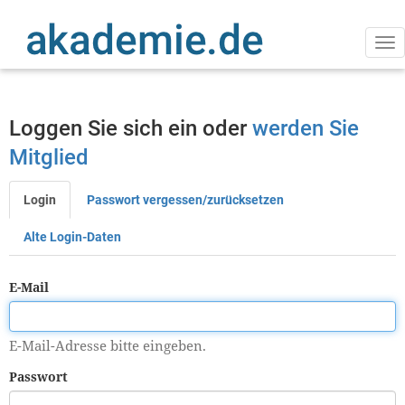
Direkt
zum
Inhalt
Na
ak
Loggen Sie sich ein oder
werden Sie
Mitglied
Login
Passwort vergessen/zurücksetzen
Primäre
Reiter
Alte Login-Daten
E-Mail
E-Mail-Adresse bitte eingeben.
Passwort